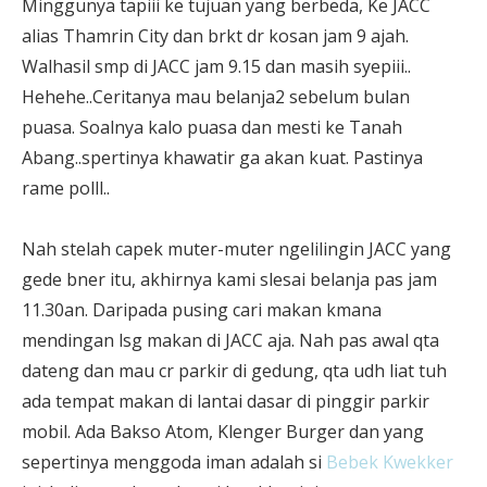
Minggunya tapiii ke tujuan yang berbeda, Ke JACC
alias Thamrin City dan brkt dr kosan jam 9 ajah.
Walhasil smp di JACC jam 9.15 dan masih syepiii..
Hehehe..Ceritanya mau belanja2 sebelum bulan
puasa. Soalnya kalo puasa dan mesti ke Tanah
Abang..spertinya khawatir ga akan kuat. Pastinya
rame polll..
Nah stelah capek muter-muter ngelilingin JACC yang
gede bner itu, akhirnya kami slesai belanja pas jam
11.30an. Daripada pusing cari makan kmana
mendingan lsg makan di JACC aja. Nah pas awal qta
dateng dan mau cr parkir di gedung, qta udh liat tuh
ada tempat makan di lantai dasar di pinggir parkir
mobil. Ada Bakso Atom, Klenger Burger dan yang
sepertinya menggoda iman adalah si
Bebek Kwekker