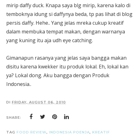
mirip daffy duck. Knapa saya blg mirip, karena kalo di
temboknya idung si daffynya beda, tp pas lihat di blog
persis daffy. Hehe.. Yang jelas mreka cukup kreatif
dalam membuka tempat makan, dengan warnanya
yang kuning itu aja udh eye catching.
Gimanapun rasanya yang jelas saya bangga makan
disitu karena kwekker itu produk lokal. Eh, lokal kan
ya? Lokal dong. Aku bangga dengan Produk
Indonesia..
DI
FRIDAY, AUGUST 06, 2010
SHARE:
TAG
FOOD REVIEW
,
INDONESIA POENJA
,
KREATIF