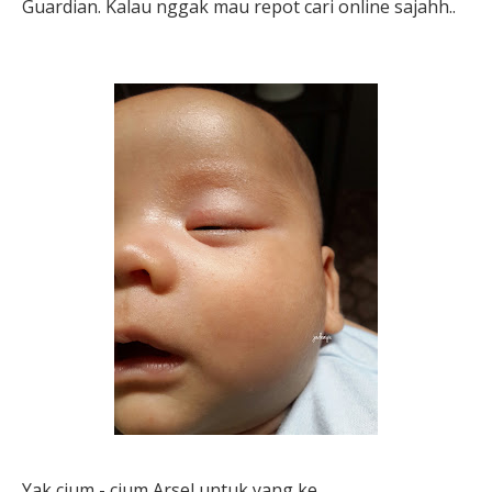
Guardian. Kalau nggak mau repot cari online sajahh..
Yak cium - cium Arsel untuk yang ke