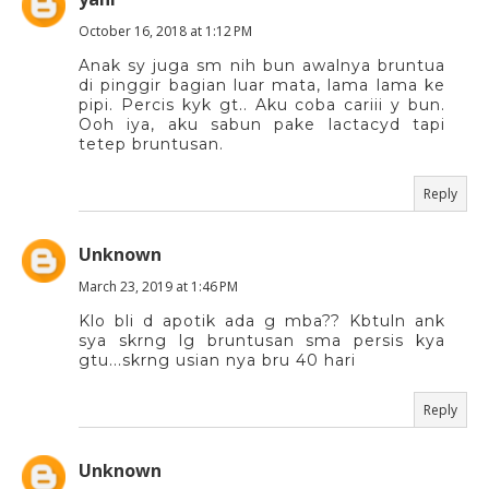
October 16, 2018 at 1:12 PM
Anak sy juga sm nih bun awalnya bruntua
di pinggir bagian luar mata, lama lama ke
pipi. Percis kyk gt.. Aku coba cariii y bun.
Ooh iya, aku sabun pake lactacyd tapi
tetep bruntusan.
Reply
Unknown
March 23, 2019 at 1:46 PM
Klo bli d apotik ada g mba?? Kbtuln ank
sya skrng lg bruntusan sma persis kya
gtu...skrng usian nya bru 40 hari
Reply
Unknown