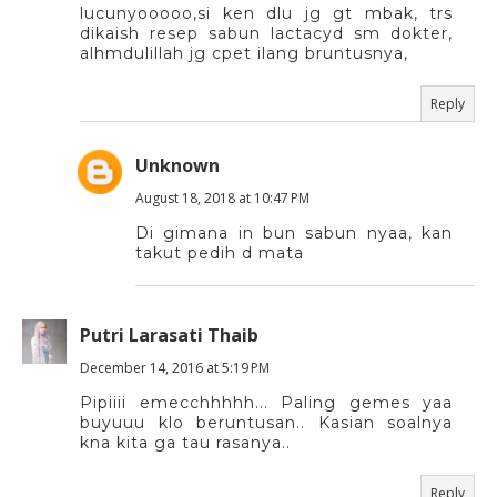
lucunyooooo,si ken dlu jg gt mbak, trs
dikaish resep sabun lactacyd sm dokter,
alhmdulillah jg cpet ilang bruntusnya,
Reply
Unknown
August 18, 2018 at 10:47 PM
Di gimana in bun sabun nyaa, kan
takut pedih d mata
Putri Larasati Thaib
December 14, 2016 at 5:19 PM
Pipiiii emecchhhhh... Paling gemes yaa
buyuuu klo beruntusan.. Kasian soalnya
kna kita ga tau rasanya..
Reply