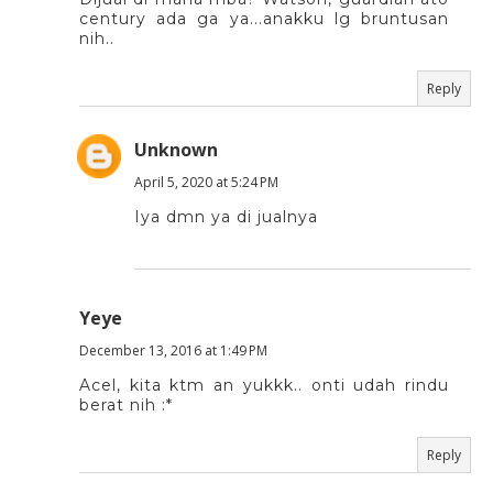
century ada ga ya...anakku lg bruntusan
nih..
Reply
Unknown
April 5, 2020 at 5:24 PM
Iya dmn ya di jualnya
Yeye
December 13, 2016 at 1:49 PM
Acel, kita ktm an yukkk.. onti udah rindu
berat nih :*
Reply