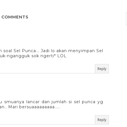
 COMMENTS
 soal Sel Punca... Jadi lo akan menyimpan Sel
gguk-ngangguk sok ngerti* LOL
Reply
lau smuanya lancar dan jumlah si sel punca yg
.. Mari bersuaaaaaaaaa.....
Reply