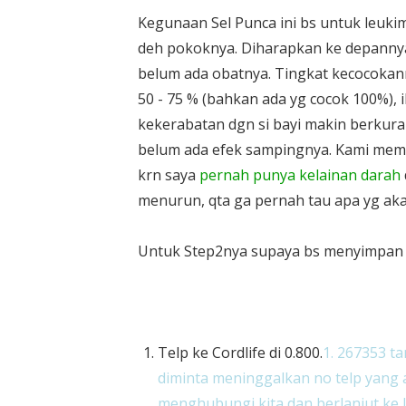
Kegunaan Sel Punca ini bs untuk leukim
deh pokoknya. Diharapkan ke depannya
belum ada obatnya. Tingkat kecocokan
50 - 75 % (bahkan ada yg cocok 100%), i
kekerabatan dgn si bayi makin berkura
belum ada efek sampingnya. Kami memu
krn saya
pernah punya kelainan darah
menurun, qta ga pernah tau apa yg akan
Untuk Step2nya supaya bs menyimpan se
Telp ke Cordlife di 0.800.
1. 267353
ta
diminta meninggalkan no telp yang 
menghubungi kita dan berlanjut ke