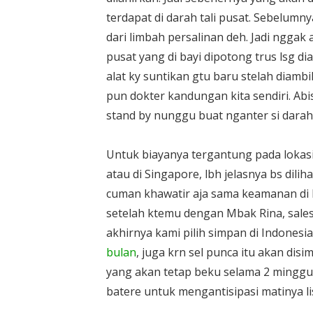
terdapat di darah tali pusat. Sebelumn
dari limbah persalinan deh. Jadi nggak a
pusat yang di bayi dipotong trus lsg
alat ky suntikan gtu baru stelah diambi
pun dokter kandungan kita sendiri. Abi
stand by nunggu buat nganter si darah k
Untuk biayanya tergantung pada lokasi 
atau di Singapore, lbh jelasnya bs dilih
cuman khawatir aja sama keamanan di I
setelah ktemu dengan Mbak Rina, sales C
akhirnya kami pilih simpan di Indonesia 
bulan
, juga krn sel punca itu akan dis
yang akan tetap beku selama 2 minggu j
batere untuk mengantisipasi matinya lis