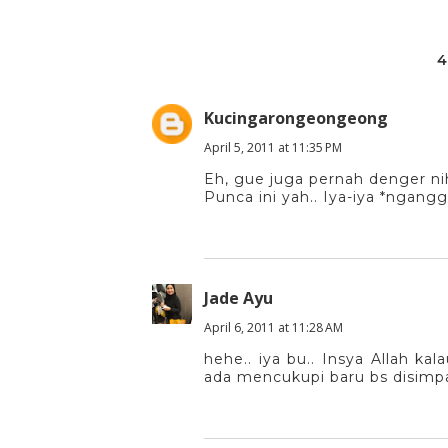
4
Kucingarongeongeong
April 5, 2011 at 11:35 PM
Eh, gue juga pernah denger nih
Punca ini yah.. Iya-iya *ngan
Jade Ayu
April 6, 2011 at 11:28 AM
hehe.. iya bu.. Insya Allah ka
ada mencukupi baru bs disimpan