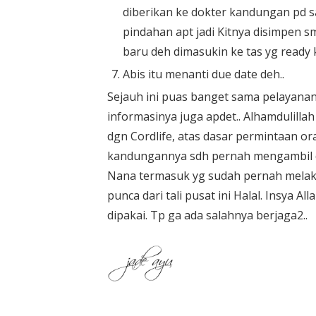
diberikan ke dokter kandungan pd s
pindahan apt jadi Kitnya disimpen sm
baru deh dimasukin ke tas yg ready 
Abis itu menanti due date deh..
Sejauh ini puas banget sama pelayanann
informasinya juga apdet.. Alhamdulilla
dgn Cordlife, atas dasar permintaan ora
kandungannya sdh pernah mengambil dara
Nana termasuk yg sudah pernah melaku
punca dari tali pusat ini Halal. Insya A
dipakai. Tp ga ada salahnya berjaga2..