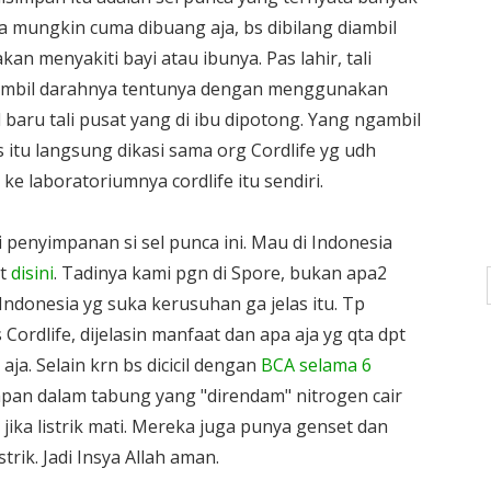
ya mungkin cuma dibuang aja, bs dibilang diambil
kan menyakiti bayi atau ibunya. Pas lahir, tali
 diambil darahnya tentunya dengan menggunakan
l baru tali pusat yang di ibu dipotong. Yang ngambil
s itu langsung dikasi sama org Cordlife yg udh
e laboratoriumnya cordlife itu sendiri.
penyimpanan si sel punca ini. Mau di Indonesia
at
disini
. Tadinya kami pgn di Spore, bukan apa2
ndonesia yg suka kerusuhan ga jelas itu. Tp
ordlife, dijelasin manfaat dan apa aja yg qta dpt
aja. Selain krn bs dicicil dengan
BCA selama 6
impan dalam tabung yang "direndam" nitrogen cair
ika listrik mati. Mereka juga punya genset dan
trik. Jadi Insya Allah aman.