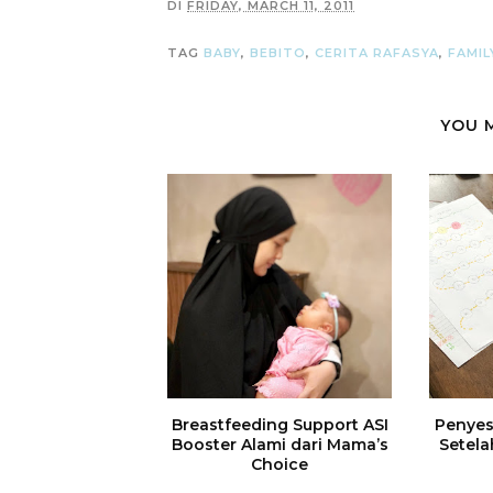
DI
FRIDAY, MARCH 11, 2011
TAG
BABY
,
BEBITO
,
CERITA RAFASYA
,
FAMIL
YOU 
Breastfeeding Support ASI
Penyes
Booster Alami dari Mama’s
Setela
Choice