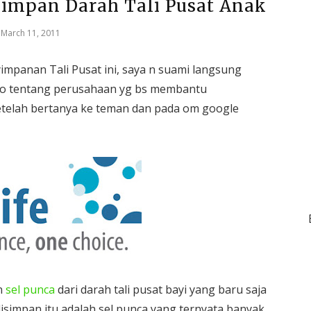
yimpan Darah Tali Pusat Anak
March 11, 2011
yimpanan Tali Pusat ini, saya n suami langsung
nfo tentang perusahaan yg bs membantu
etelah bertanya ke teman dan pada om google
n
sel punca
dari darah tali pusat bayi yang baru saja
disimpan itu adalah sel punca yang ternyata banyak