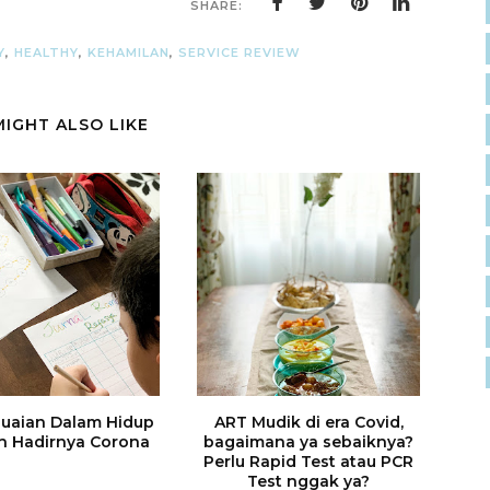
SHARE:
Y
,
HEALTHY
,
KEHAMILAN
,
SERVICE REVIEW
MIGHT ALSO LIKE
uaian Dalam Hidup
ART Mudik di era Covid,
h Hadirnya Corona
bagaimana ya sebaiknya?
Perlu Rapid Test atau PCR
Test nggak ya?