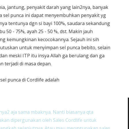
ia, jantung, penyakit darah yang lain2nya, banyak
 sel punca ini dapat menyembuhkan penyakit yg
nya tentunya dgn si bayi 100%, saudara sekandung
bu 50 - 75%, ayah 25 - 50 %, dst. Makin jauh
ng kemungkinan kecocokannya. Sejauh ini sih
tuskan untuk menyimpan sel punca bebito, selain
dan meski ITP itu insya Allah ga berulang dan ga
 terjadi di masa depan.
l punca di Cordlife adalah
nya2 aja sama mbaknya. Nanti biasanya qta
akan dipergunakan oleh Sales Cordlife untuk
 langkah selanjutnya. Atau mau menggunakan sales