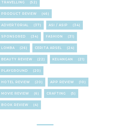
TRAVELLING
(52)
PRODUCT REVIEW
(46)
ADVERTORIAL
(37)
ASI / ASIP
(34)
SPONSORED
(34)
FASHION
(31)
LOMBA
(26)
CERITA ARSEL
(24)
BEAUTY REVIEW
(22)
KEUANGAN
(21)
PLAYGROUND
(20)
HOTEL REVIEW
(20)
APP REVIEW
(10)
MOVIE REVIEW
(6)
CRAFTING
(5)
BOOK REVIEW
(4)