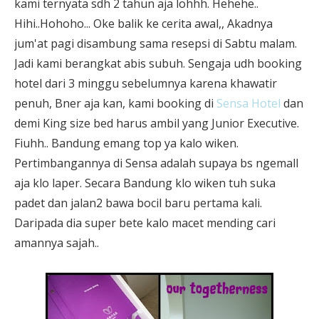
kami ternyata sdh 2 tahun aja lohhh. Hehehe..
Hihi..Hohoho... Oke balik ke cerita awal,, Akadnya
jum'at pagi disambung sama resepsi di Sabtu malam.
Jadi kami berangkat abis subuh. Sengaja udh booking
hotel dari 3 minggu sebelumnya karena khawatir
penuh, Bner aja kan, kami booking di
Sensa Hotel
dan
demi King size bed harus ambil yang Junior Executive.
Fiuhh.. Bandung emang top ya kalo wiken.
Pertimbangannya di Sensa adalah supaya bs ngemall
aja klo laper. Secara Bandung klo wiken tuh suka
padet dan jalan2 bawa bocil baru pertama kali.
Daripada dia super bete kalo macet mending cari
amannya sajah..