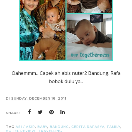
Oahemmm... Capek ah abis nuter2 Bandung. Rafa
bobok dulu ya...
DI
SUNDAY, DECEMBER 18, 2011
SHARE:
TAG
ASI / ASIP
,
BABY
,
BANDUNG
,
CERITA RAFASYA
,
FAMILY
,
HOTEL REVIEW
,
TRAVELLING