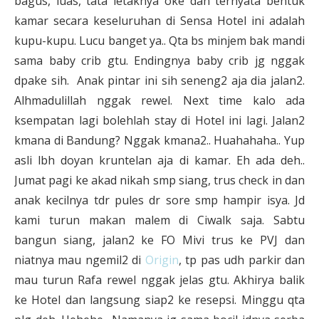
bagus, luas, tata letaknya oke dan ternyata bentuk
kamar secara keseluruhan di Sensa Hotel ini adalah
kupu-kupu. Lucu banget ya.. Qta bs minjem bak mandi
sama baby crib gtu. Endingnya baby crib jg nggak
dpake sih. Anak pintar ini sih seneng2 aja dia jalan2.
Alhmadulillah nggak rewel. Next time kalo ada
ksempatan lagi bolehlah stay di Hotel ini lagi. Jalan2
kmana di Bandung? Nggak kmana2.. Huahahaha.. Yup
asli lbh doyan kruntelan aja di kamar. Eh ada deh..
Jumat pagi ke akad nikah smp siang, trus check in dan
anak kecilnya tdr pules dr sore smp hampir isya. Jd
kami turun makan malem di Ciwalk saja. Sabtu
bangun siang, jalan2 ke FO Mivi trus ke PVJ dan
niatnya mau ngemil2 di
Origin
, tp pas udh parkir dan
mau turun Rafa rewel nggak jelas gtu. Akhirya balik
ke Hotel dan langsung siap2 ke resepsi. Minggu qta