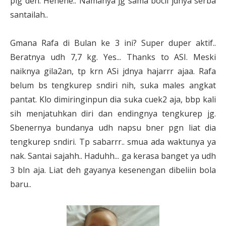
plg deh. Hehehe.. Namanya jg sama bocil jdnya serba
santailah..
Gmana Rafa di Bulan ke 3 ini? Super duper aktif..
Beratnya udh 7,7 kg. Yes... Thanks to ASI. Meski
naiknya gila2an, tp krn ASi jdnya hajarrr ajaa. Rafa
belum bs tengkurep sndiri nih, suka males angkat
pantat. Klo dimiringinpun dia suka cuek2 aja, bbp kali
sih menjatuhkan diri dan endingnya tengkurep jg.
Sbenernya bundanya udh napsu bner pgn liat dia
tengkurep sndiri. Tp sabarrr.. smua ada waktunya ya
nak. Santai sajahh.. Haduhh... ga kerasa banget ya udh
3 bln aja. Liat deh gayanya kesenengan dibeliin bola
baru..