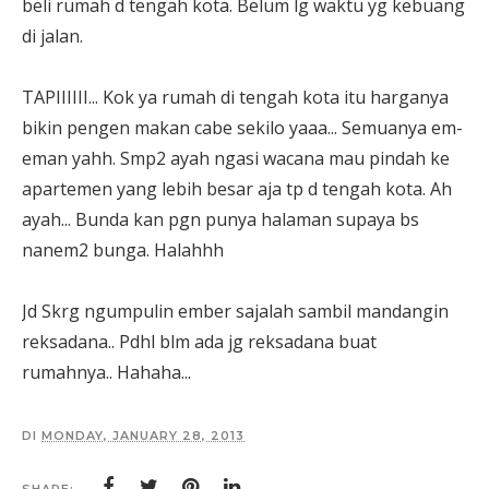
beli rumah d tengah kota. Belum lg waktu yg kebuang
di jalan.
TAPIIIIII... Kok ya rumah di tengah kota itu harganya
bikin pengen makan cabe sekilo yaaa... Semuanya em-
eman yahh. Smp2 ayah ngasi wacana mau pindah ke
apartemen yang lebih besar aja tp d tengah kota. Ah
ayah... Bunda kan pgn punya halaman supaya bs
nanem2 bunga. Halahhh
Jd Skrg ngumpulin ember sajalah sambil mandangin
reksadana.. Pdhl blm ada jg reksadana buat
rumahnya.. Hahaha...
DI
MONDAY, JANUARY 28, 2013