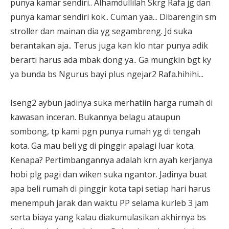
punya kamar sendiri.. Alhamdullilah Skrg Rafa jg dan
punya kamar sendiri kok.. Cuman yaa... Dibarengin sm
stroller dan mainan dia yg segambreng. Jd suka
berantakan aja.. Terus juga kan klo ntar punya adik
berarti harus ada mbak dong ya.. Ga mungkin bgt ky
ya bunda bs Ngurus bayi plus ngejar2 Rafa.hihihi...
Iseng2 aybun jadinya suka merhatiin harga rumah di
kawasan inceran. Bukannya belagu ataupun
sombong, tp kami pgn punya rumah yg di tengah
kota. Ga mau beli yg di pinggir apalagi luar kota.
Kenapa? Pertimbangannya adalah krn ayah kerjanya
hobi plg pagi dan wiken suka ngantor. Jadinya buat
apa beli rumah di pinggir kota tapi setiap hari harus
menempuh jarak dan waktu PP selama kurleb 3 jam
serta biaya yang kalau diakumulasikan akhirnya bs