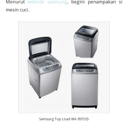
Menurut
website samsung
, begini penampakan si
mesin cuci..
Samsung Top Load WA 95F5S5