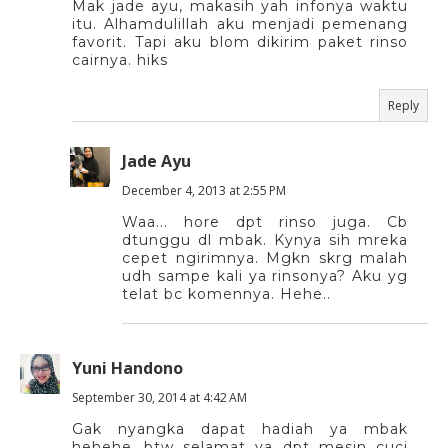
Mak jade ayu, makasih yah infonya waktu
itu. Alhamdulillah aku menjadi pemenang
favorit. Tapi aku blom dikirim paket rinso
cairnya. hiks
Reply
Jade Ayu
December 4, 2013 at 2:55 PM
Waa... hore dpt rinso juga. Cb
dtunggu dl mbak. Kynya sih mreka
cepet ngirimnya. Mgkn skrg malah
udh sampe kali ya rinsonya? Aku yg
telat bc komennya. Hehe..
Yuni Handono
September 30, 2014 at 4:42 AM
Gak nyangka dapat hadiah ya mbak
hehehe...btw selamat ya dpt mesin cuci