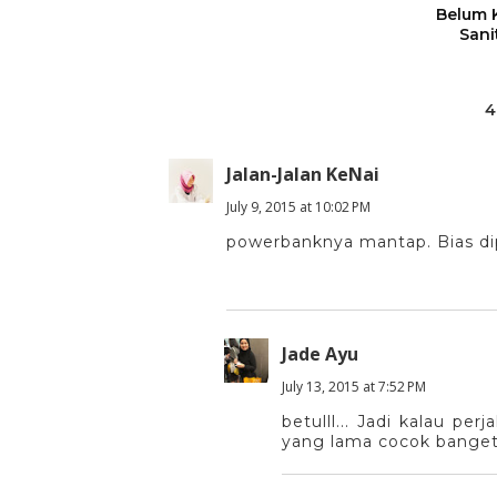
Belum 
Sani
4
Jalan-Jalan KeNai
July 9, 2015 at 10:02 PM
powerbanknya mantap. Bias dip
Jade Ayu
July 13, 2015 at 7:52 PM
betulll... Jadi kalau p
yang lama cocok banget i