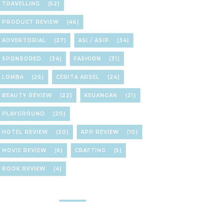
TRAVELLING
(52)
PRODUCT REVIEW
(46)
ADVERTORIAL
(37)
ASI / ASIP
(34)
SPONSORED
(34)
FASHION
(31)
LOMBA
(26)
CERITA ARSEL
(24)
BEAUTY REVIEW
(22)
KEUANGAN
(21)
PLAYGROUND
(20)
HOTEL REVIEW
(20)
APP REVIEW
(10)
MOVIE REVIEW
(6)
CRAFTING
(5)
BOOK REVIEW
(4)