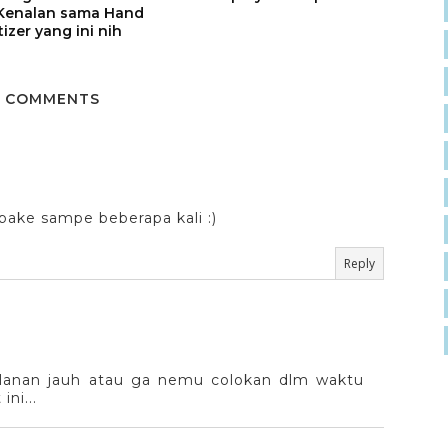
Kenalan sama Hand
tizer yang ini nih
 COMMENTS
ake sampe beberapa kali :)
Reply
erjalanan jauh atau ga nemu colokan dlm waktu
ni...