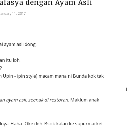
Rafasya dengan Ayam Asli
January 11, 2017
i ayam asli dong.
n itu loh.
?
gan Upin - ipin style) macam mana ni Bunda kok tak
n ayam asli, seenak di restoran.
Maklum anak
nya. Haha.. Oke deh. Bsok kalau ke supermarket