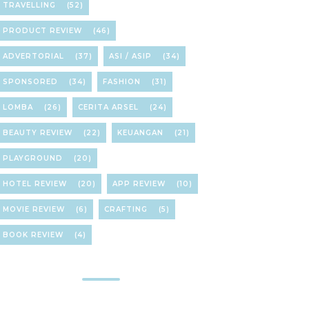
TRAVELLING
(52)
PRODUCT REVIEW
(46)
ADVERTORIAL
(37)
ASI / ASIP
(34)
SPONSORED
(34)
FASHION
(31)
LOMBA
(26)
CERITA ARSEL
(24)
BEAUTY REVIEW
(22)
KEUANGAN
(21)
PLAYGROUND
(20)
HOTEL REVIEW
(20)
APP REVIEW
(10)
MOVIE REVIEW
(6)
CRAFTING
(5)
BOOK REVIEW
(4)