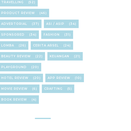
TRAVELLING
(52)
PRODUCT REVIEW
(46)
ADVERTORIAL
(37)
ASI / ASIP
(34)
SPONSORED
(34)
FASHION
(31)
LOMBA
(26)
CERITA ARSEL
(24)
BEAUTY REVIEW
(22)
KEUANGAN
(21)
PLAYGROUND
(20)
HOTEL REVIEW
(20)
APP REVIEW
(10)
MOVIE REVIEW
(6)
CRAFTING
(5)
BOOK REVIEW
(4)