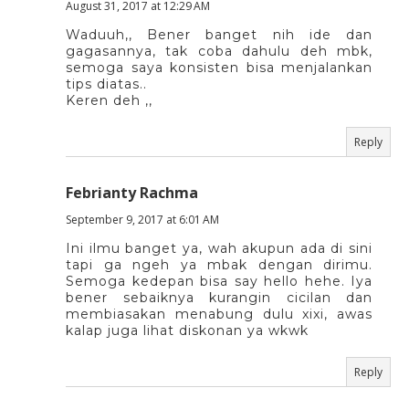
August 31, 2017 at 12:29 AM
Waduuh,, Bener banget nih ide dan
gagasannya, tak coba dahulu deh mbk,
semoga saya konsisten bisa menjalankan
tips diatas..
Keren deh ,,
Reply
Febrianty Rachma
September 9, 2017 at 6:01 AM
Ini ilmu banget ya, wah akupun ada di sini
tapi ga ngeh ya mbak dengan dirimu.
Semoga kedepan bisa say hello hehe. Iya
bener sebaiknya kurangin cicilan dan
membiasakan menabung dulu xixi, awas
kalap juga lihat diskonan ya wkwk
Reply